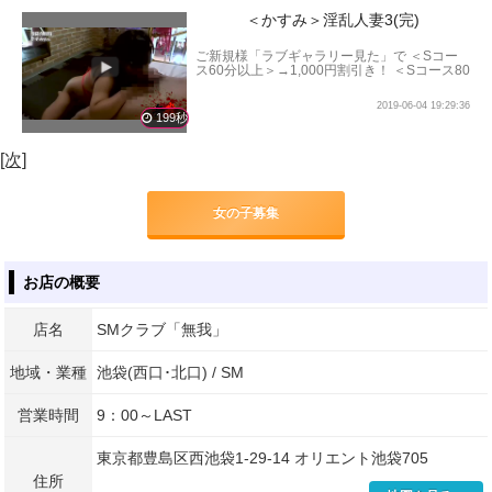
＜かすみ＞淫乱人妻3(完)
ご新規様「ラブギャラリー見た」で ＜Sコー
ス60分以上＞→1,000円割引き！ ＜Sコース80
分以上＞→2,000円割引き！ ＜Sコース100分
以上＞→3,000円割引き！ となります。
2019-06-04 19:29:36
199秒
[次]
女の子募集
お店の概要
店名
SMクラブ「無我」
地域・業種
池袋(西口･北口) / SM
営業時間
9：00～LAST
東京都豊島区西池袋1-29-14 オリエント池袋705
住所