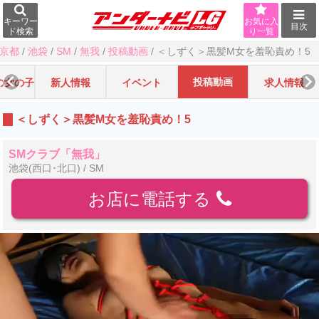
キーワー
お気に入
目次
ド検索
り一覧
京都
/
池袋
/
SM
/
無我
/
投稿動画
/
＜しずく＞黒髪M女を羞恥責め！5
投稿動画
の女の子
新人情報
イベント
求人情報
＜しずく＞黒髪M女を羞恥責め！5
SMクラブ「無我」
池袋(西口･北口) / SM
お店に電話する